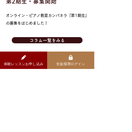
​第2期生・募集開始
オンライン・ピアノ教室カンパネラ『第1期生』
の募集をはじめました！
コラム一覧をみる
体験レッスンお申し込み
生徒様用ログイン
洽詢
請透過報名表或Facebook Messenger詢問
相關事宜
TEL：090-8176-7254
( JST 13:00~21:00 )