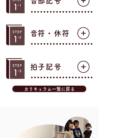
​音部記号
​音符・休符
​拍子記号
カリキュラム一覧に戻る