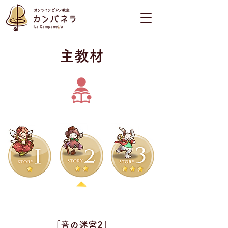
​主教材
「音の迷宮2」