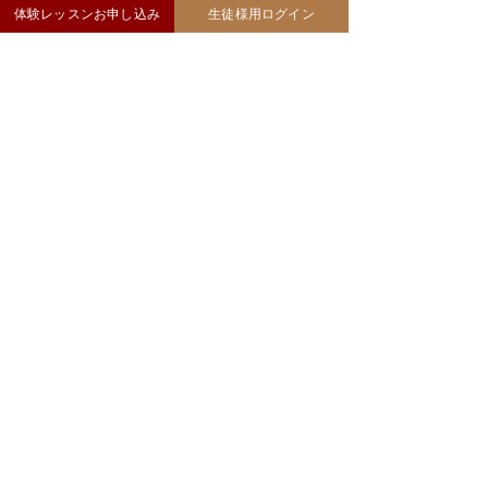
体験レッスンお申し込み
生徒様用ログイン
おしらせ
​第2期生・募集開始
オンライン・ピアノ教室カンパネラ『第1期生』
の募集をはじめました！
コラム一覧をみる
洽詢
請透過報名表或Facebook Messenger詢問
相關事宜