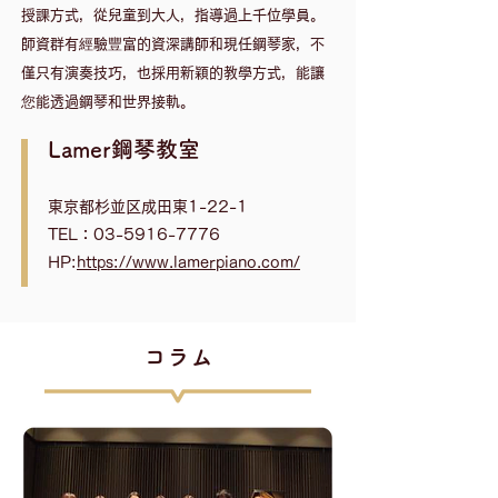
授課方式，從兒童到大人，指導過上千位學員。
​師資群有經驗豐富的資深講師和現任鋼琴家，不
僅只有演奏技巧，也採用新穎的教學方式，能讓
您能透過鋼琴和世界接軌。
Lamer鋼琴教室
東京都杉並区成田東1-22-1
TEL：03-5916-7776
HP:
https://www.lamerpiano.com/
​コラム