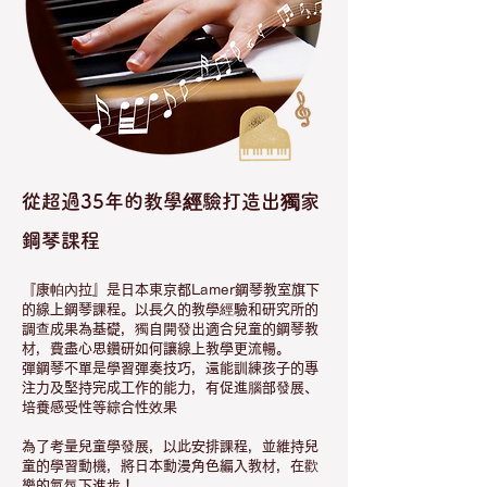
從超過35年的教學經驗打造出獨家
鋼琴課程
​『康帕內拉』是日本東京都Lamer鋼琴教室旗下
的線上鋼琴課程。以長久的教學經驗和研究所的
調查成果為基礎，獨自開發出適合兒童的鋼琴教
材，費盡心思鑽研如何讓線上教學更流暢。
彈鋼琴不單是學習彈奏技巧，還能訓練孩子的專
注力及堅持完成工作的能力，有促進腦部發展、
培養感受性等綜合性效果
為了考量兒童學發展，以此安排課程，並維持兒
童的學習動機，將日本動漫角色編入教材，在歡
樂的氣氛下進步！