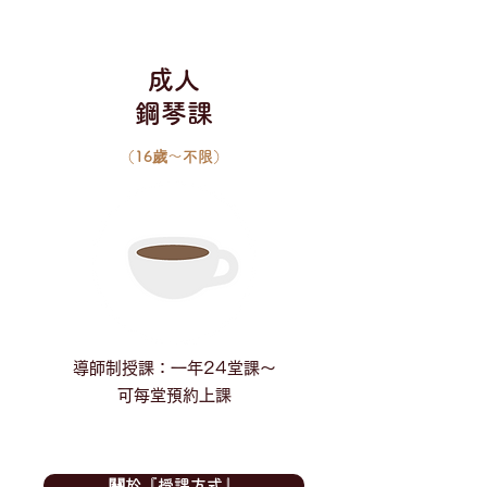
成人
鋼琴課
（16歲～不限）
導師制授課：一年24堂課～
可每堂預約上課
關於『授課方式』