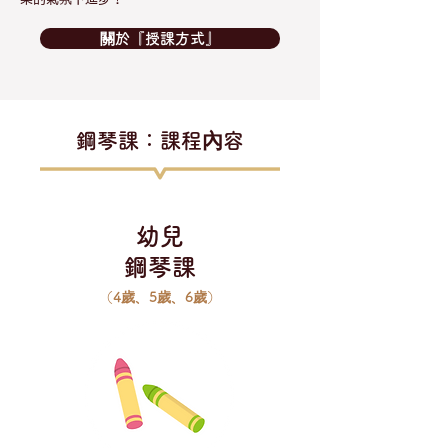
關於『授課方式』
鋼琴課：課程內容
幼兒
​鋼琴課
（4歲、5歲、6歲）